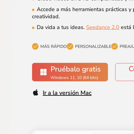
Accede a más herramientas prácticas y p
creatividad.
Da vida a tus ideas.
Seedance 2.0
está 
MÁS RÁPIDO
PERSONALIZABLE
PREAJ
C
Pruébalo gratis
Windows 11, 10 (64 bits)
Ir a la versión Mac