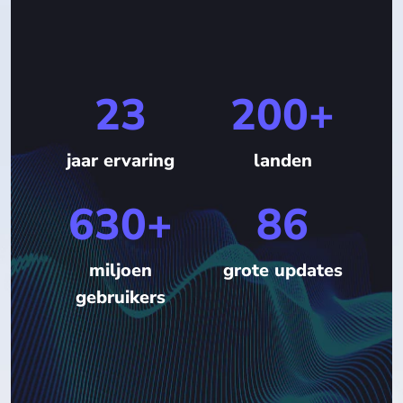
23
200+
jaar ervaring
landen
630+
86
miljoen
grote updates
gebruikers