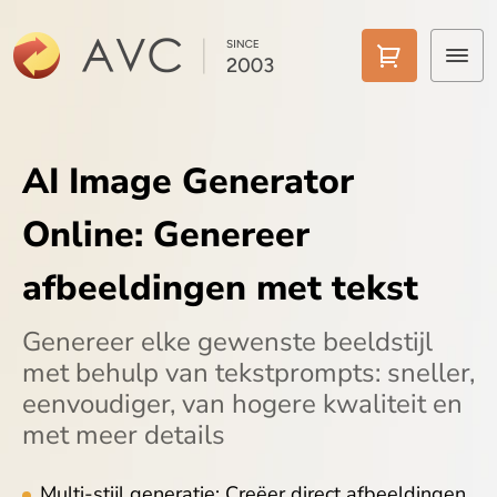
Home
AI Image Generator
Gratis Video Converter
Online: Genereer
Video naar MP3
afbeeldingen met tekst
Video Converter AI
Genereer elke gewenste beeldstijl
AI-tools
met behulp van tekstprompts: sneller,
eenvoudiger, van hogere kwaliteit en
Downloads
met meer details
Multi-stijl generatie: Creëer direct afbeeldingen