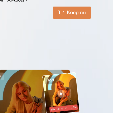
AI
AI-tools
Koop nu