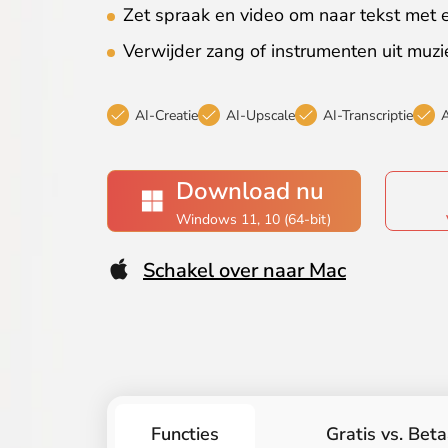
Zet spraak en video om naar tekst met
Verwijder zang of instrumenten uit muzi
AI-Creatie
AI-Upscale
AI-Transcriptie
A
Download nu
Windows 11, 10 (64-bit)
Schakel over naar Mac
Functies
Gratis vs. Bet