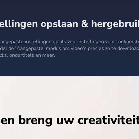
angepaste instellingen op als voorinstellingen voor toekomst
ies en compressies. Ontgrendel de 'Aangepaste' modus om vi
zo te downloaden als u wilt: formaat, kwaliteit, audiotracks, on
.
en breng uw creativitei