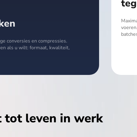
ige
deo's
Sla meerdere video
dertitels
Maximaliseer de downloadefficiëntie do
downloaden van volledige afspeellijsten
t tot leven in werk