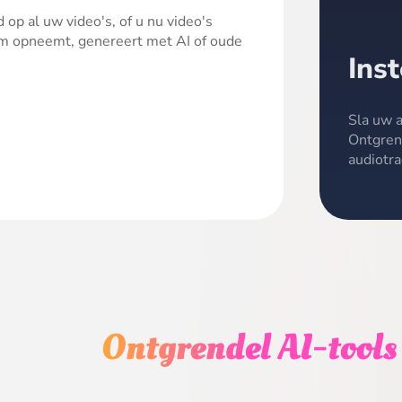
op al uw video's, of u nu video's
Sla uw a
rm opneemt, genereert met AI of oude
convers
precies 
en meer
Ontgrendel AI-tools