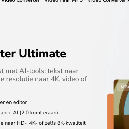
s Video Converter
Video naar MP3
Video Converter 
ter Ultimate
 met AI-tools: tekst naar
ge resolutie naar 4K, video of
er en editor
ance AI (2.0 komt eraan)
e naar HD-, 4K- of zelfs 8K-kwaliteit