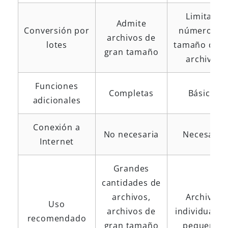
Limita el
Admite
Conversión por
número y e
archivos de
lotes
tamaño de l
gran tamaño
archivos
Funciones
Completas
Básicas
adicionales
Conexión a
No necesaria
Necesaria
Internet
Grandes
cantidades de
archivos,
Archivos
Uso
archivos de
individuales
recomendado
gran tamaño
pequeños